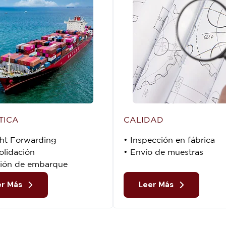
TICA
CALIDAD
ght Forwarding
• Inspección en fábrica
olidación
• Envío de muestras
sión de embarque
er Más
Leer Más