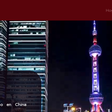
Ho
po en China