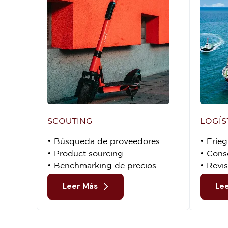
SCOUTING
LOGÍS
• Búsqueda de proveedores
• Frie
• Product sourcing
• Cons
• Benchmarking de precios
• Revi
Leer Más
Le