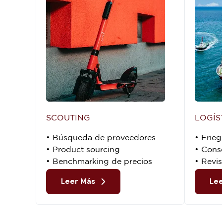
SCOUTING
LOGÍS
• Búsqueda de proveedores
• Frie
• Product sourcing
• Cons
• Benchmarking de precios
• Revi
Leer Más
Le