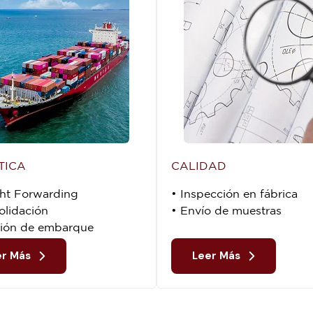
TICA
CALIDAD
ght Forwarding
• Inspección en fábrica
olidación
• Envío de muestras
sión de embarque
er Más
Leer Más