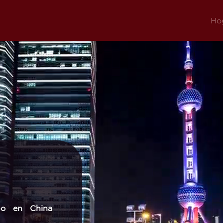
Ho
po en China