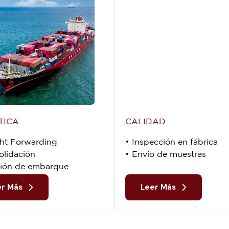
TICA
CALIDAD
ght Forwarding
• Inspección en fábrica
olidación
• Envío de muestras
sión de embarque
er Más
Leer Más