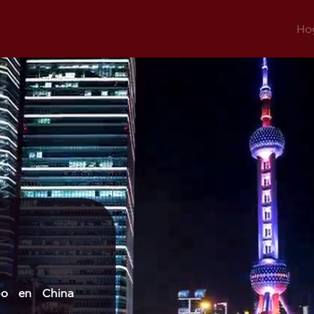
Ho
po en China