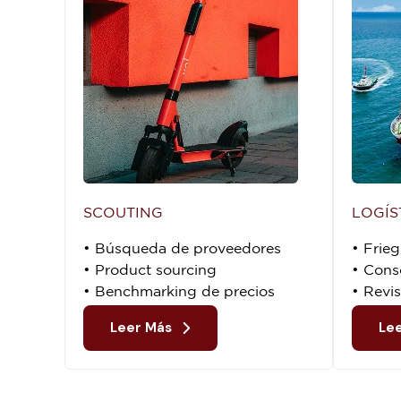
SCOUTING
LOGÍS
• Búsqueda de proveedores
• Frie
• Product sourcing
• Cons
• Benchmarking de precios
• Revi
Leer Más
Le